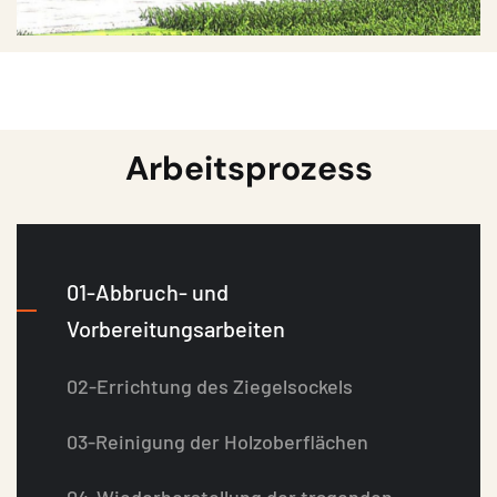
A
r
b
e
i
t
s
p
r
o
z
e
s
s
01-Abbruch- und
Vorbereitungsarbeiten
02-Errichtung des Ziegelsockels
03-Reinigung der Holzoberflächen
04-Wiederherstellung der tragenden