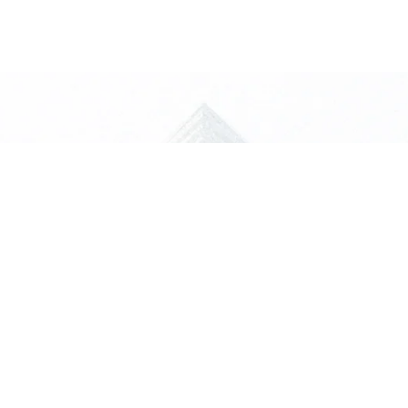
я задача?
ревратят
атериалы именно под ваш
Подтвердите, что вы человек:
1+2=?