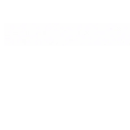
СПЕЦИАЛЬНОЕ ПРЕДЛОЖЕНИЕ
Есть строительна
Наши инженеры п
её в решение
Оставьте заявку — мы подберём технологию и м
проект.