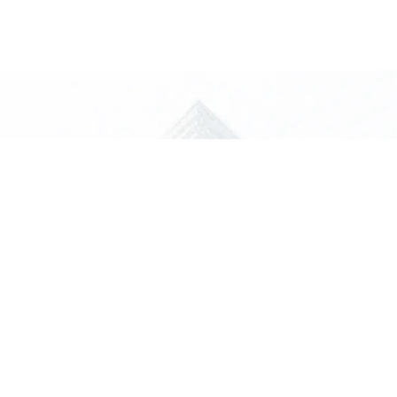
я задача?
ревратят
атериалы именно под ваш
Подтвердите, что вы человек:
9-4=?