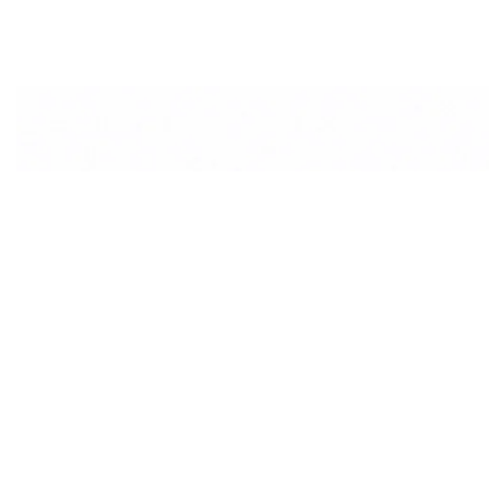
СПЕЦИАЛЬНОЕ ПРЕДЛОЖЕНИЕ
Есть строительна
Наши инженеры п
её в решение
Оставьте заявку — мы подберём технологию и м
проект.